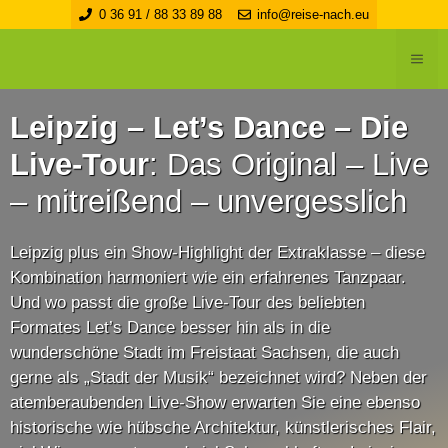
Zum
0 36 91 / 88 33 89 88
info@reise-nach.eu
Inhalt
ME
springen
Leipzig –
Let’s Dance – Die
Live-Tour
: Das Original – Live
– mitreißend – unvergesslich
Leipzig plus ein Show-Highlight der Extraklasse – diese
Kombination harmoniert wie ein erfahrenes Tanzpaar.
Und wo passt die große Live-Tour des beliebten
Formates Let’s Dance besser hin als in die
wunderschöne Stadt im Freistaat Sachsen, die auch
gerne als „Stadt der Musik“ bezeichnet wird? Neben der
atemberaubenden Live-Show erwarten Sie eine ebenso
historische wie hübsche Architektur, künstlerisches Flair,