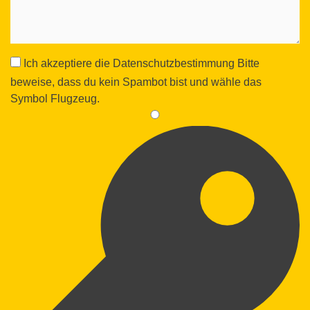
Ich akzeptiere die
Datenschutzbestimmung
Bitte
beweise, dass du kein Spambot bist und wähle das
Symbol
Flugzeug
.