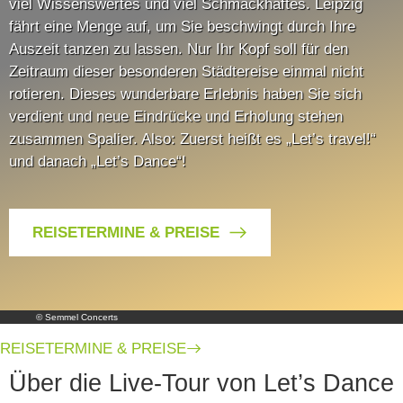
viel Wissenswertes und viel Schmackhaftes. Leipzig
fährt eine Menge auf, um Sie beschwingt durch Ihre
Auszeit tanzen zu lassen. Nur Ihr Kopf soll für den
Zeitraum dieser besonderen Städtereise einmal nicht
rotieren. Dieses wunderbare Erlebnis haben Sie sich
verdient und neue Eindrücke und Erholung stehen
zusammen Spalier. Also: Zuerst heißt es „Let’s travel!“
und danach „Let’s Dance“!
REISETERMINE & PREISE
© Semmel Concerts
REISETERMINE & PREISE
Über die Live-Tour von Let’s Dance