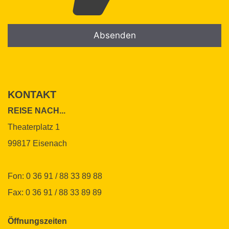
B
B
i
i
t
t
KONTAKT
t
t
e
e
REISE NACH...
l
l
Theaterplatz 1
a
a
99817 Eisenach
s
s
s
s
e
e
Fon: 0 36 91 / 88 33 89 88
d
d
Fax: 0 36 91 / 88 33 89 89
i
i
e
e
s
s
Öffnungszeiten