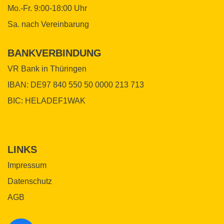
e
e
Mo.-Fr. 9:00-18:00 Uhr
s
s
Sa. nach Vereinbarung
F
F
e
e
l
l
BANKVERBINDUNG
d
d
VR Bank in Thüringen
l
l
IBAN: DE97 840 550 50 0000 213 713
e
e
e
e
BIC: HELADEF1WAK
r
r
.
.
LINKS
Impressum
Datenschutz
AGB