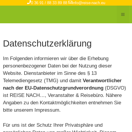
Zum
0 36 91 / 88 33 89 88
info@reise-nach.eu
Inhalt
ME
springen
Datenschutzerklärung
Im Folgenden informieren wir über die Erhebung
personenbezogener Daten bei der Nutzung dieser
Website. Dienstanbieter im Sinne des § 13
Telemediengesetz (TMG) und damit
Verantwortlicher
nach der EU-Datenschutzgrundverordnung
(DSGVO)
ist REISE NACH…, Veranstalter & Reisebüro. Nähere
Angaben zu den Kontaktmöglichkeiten entnehmen Sie
bitte unserem Impressum.
Für uns ist der Schutz Ihrer Privatsphäre und