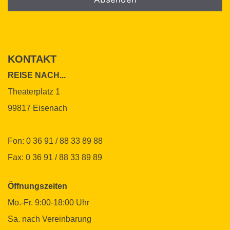
Bitte
Bitte
lasse
lasse
dieses
dieses
KONTAKT
Feld
Feld
leer.
leer.
REISE NACH...
Theaterplatz 1
99817 Eisenach
Fon: 0 36 91 / 88 33 89 88
Fax: 0 36 91 / 88 33 89 89
Öffnungszeiten
Mo.-Fr. 9:00-18:00 Uhr
Sa. nach Vereinbarung